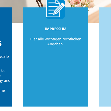
IMPRESSUM
Hier alle wichtigen rechtlichen
5
Angaben.
ks.de
rks
e
gy and
ine