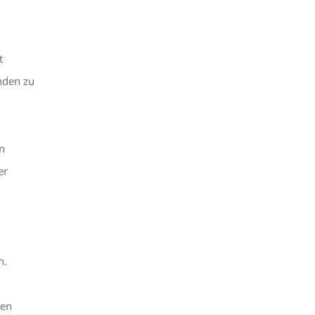
t
nden zu
n
er
n.
ten